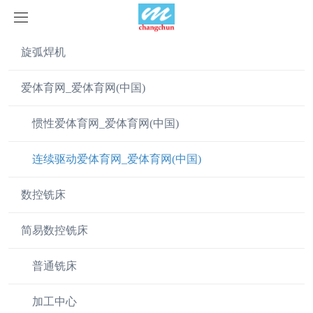
旋弧焊机
首页
爱体育网_爱体育网(中国)
产品中心
惯性爱体育网_爱体育网(中国)
产品视频
旋弧焊机
连续驱动爱体育网_爱体育网(中国)
新闻中心
爱体育网_爱体育网(中国)
数控铣床
案例展示
惯性爱体育网_爱体育网(中国)
行业新闻
简易数控铣床
荣誉资质
连续驱动爱体育网_爱体育网(中国)
企业动态
客户案例
普通铣床
关于我们
数控铣床
加工中心
爱体育网_爱体育网(中国)
简易数控铣床