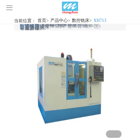
当前位置：
首页
>
产品中心
>
数控铣床
>
XH713
首页
旋弧焊机
爱体育网_爱体育网(中国)
惯性爱体育网_爱体育网(中国)
连续驱动爱体育网_爱体育网(中国)
数控铣床
简易数控铣床
普通铣床
加工中心
专用机床
其他机床
产品中心
产品视频
旋弧焊机
新闻中心
爱体育网_爱体育网(中国)
案例展示
惯性爱体育网_爱体育网(中国)
行业新闻
荣誉资质
连续驱动爱体育网_爱体育网(中国)
企业动态
客户案例
关于我们
数控铣床
爱体育网_爱体育网(中国)
简易数控铣床