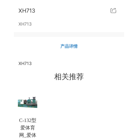
XH713
普通铣床
XH713
加工中心
专用机床
产品详情
其他机床
XH713
相关
推荐
C-132型
爱体育
网_爱体